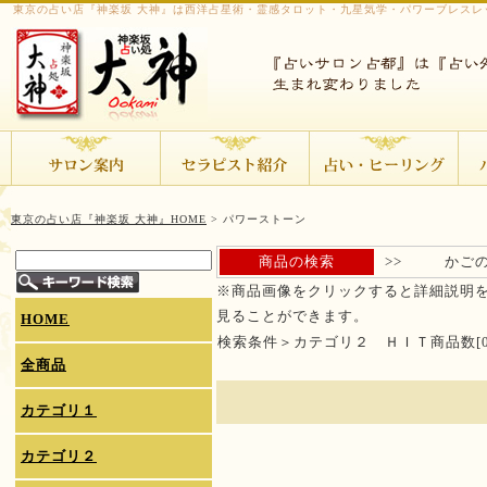
東京の占い店『神楽坂 大神』は西洋占星術・霊感タロット・九星気学・パワーブレスレ
東京の占い店『神楽坂 大神』HOME
> パワーストーン
商品の検索
>>
かご
※商品画像をクリックすると詳細説明
見ることができます。
HOME
検索条件＞カテゴリ２ ＨＩＴ商品数[0
全商品
カテゴリ１
カテゴリ２