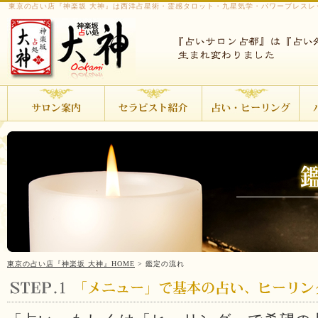
東京の占い店『神楽坂 大神』は西洋占星術・霊感タロット・九星気学・パワーブレスレ
東京の占い店『神楽坂 大神』HOME
> 鑑定の流れ